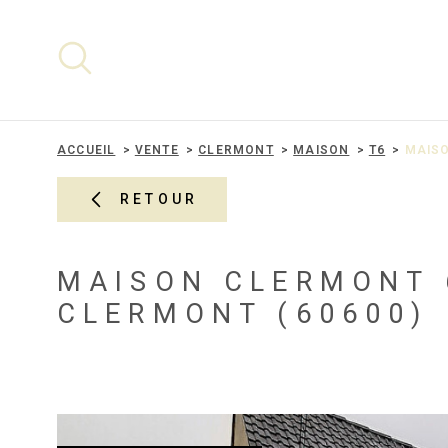
Aller
Aller
Aller
Aller
à
à
au
au
:
la
menu
contenu
recherche
principal
ACCUEIL
VENTE
CLERMONT
MAISON
T6
MAISO
RETOUR
MAISON CLERMONT 
CLERMONT (60600)