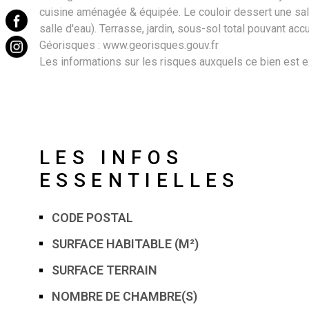
cuisine aménagée & équipée. Le couloir dessert une sal
salle d'eau). Terrasse, jardin, sous-sol total pouvant ac
Géorisques : www.georisques.gouv.fr
Les informations sur les risques auxquels ce bien est 
LES INFOS
ESSENTIELLES
CODE POSTAL
Caractérisque
Valeurs
SURFACE HABITABLE (M²)
SURFACE TERRAIN
NOMBRE DE CHAMBRE(S)