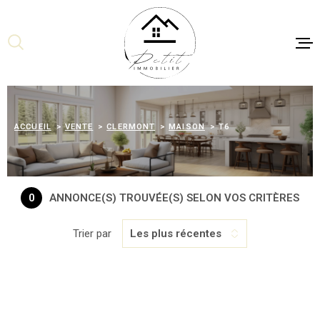
Aller
Aller
Aller
Aller
à
à
au
au
:
la
menu
contenu
recherche
principal
NOS BIENS 
NOS BIENS 
ACCUEIL
VENTE
CLERMONT
MAISON
T6
LOCATION
ACHETER DE
PRO
0
ANNONCE(S) TROUVÉE(S) SELON VOS CRITÈRES
ESTIMER SO
Trier par
Les plus récentes
VENDRE SON
BIENS VEN
NOS AGENC