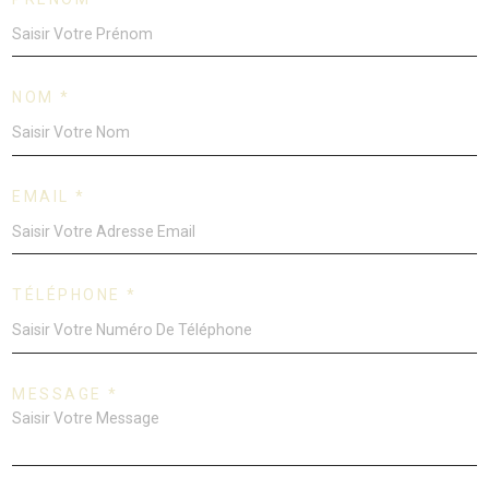
NOM *
EMAIL *
TÉLÉPHONE *
MESSAGE *