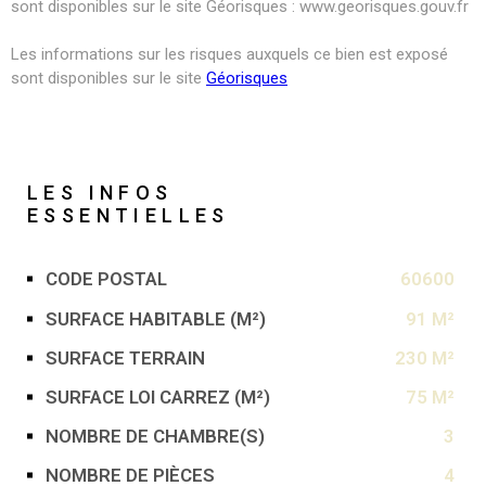
sont disponibles sur le site Géorisques : www.georisques.gouv.fr
Les informations sur les risques auxquels ce bien est exposé
sont disponibles sur le site
Géorisques
LES INFOS
ESSENTIELLES
CODE POSTAL
60600
Caractérisque
Valeurs
SURFACE HABITABLE (M²)
91 M²
SURFACE TERRAIN
230 M²
SURFACE LOI CARREZ (M²)
75 M²
NOMBRE DE CHAMBRE(S)
3
NOMBRE DE PIÈCES
4