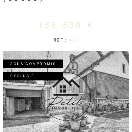
155 500 €
RÉF :
974
SOUS-COMPROMIS
EXCLUSIF