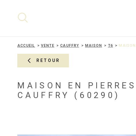
Aller
Aller
Aller
Aller
à
à
au
au
:
la
menu
contenu
recherche
principal
ACCUEIL
VENTE
CAUFFRY
MAISON
T6
MAISON
RETOUR
MAISON EN PIERRES
CAUFFRY (60290)