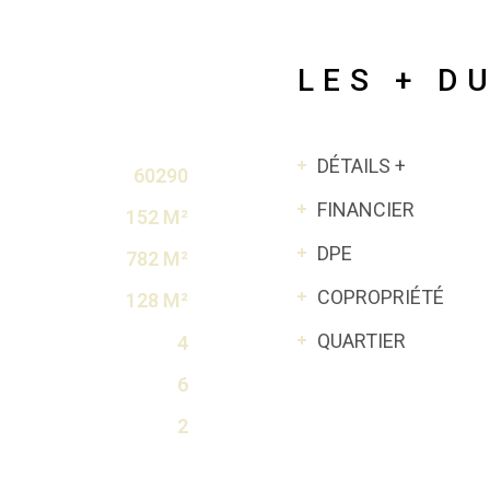
LES + D
DÉTAILS +
60290
FINANCIER
152 M²
DPE
782 M²
COPROPRIÉTÉ
128 M²
QUARTIER
4
6
2