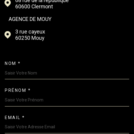
68 rue de la république
60600
Clermont
AGENCE DE MOUY
3 rue cayeux
60250
Mouy
NOM *
TRAD_MELTEM_VOSCOORDONN
PRÉNOM *
EMAIL *