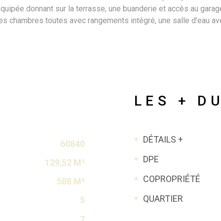
équipée donnant sur la terrasse, une buanderie et accès au gara
ndes chambres toutes avec rangements intégré, une salle d'eau av
LES + D
DÉTAILS +
60840
DPE
129,52 M²
COPROPRIÉTÉ
588 M²
QUARTIER
5
7