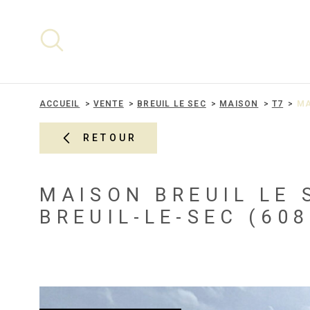
Aller
Aller
Aller
Aller
à
à
au
au
:
la
menu
contenu
recherche
principal
ACCUEIL
VENTE
BREUIL LE SEC
MAISON
T7
MA
RETOUR
MAISON BREUIL LE 
BREUIL-LE-SEC (608