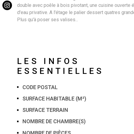
double avec poêle à bois pivotant, une cuisine ouverte 
d'eau privative. A l'étage le palier dessert quatres gra
Plus qu'à poser ses valises...
LES INFOS
ESSENTIELLES
CODE POSTAL
Caractérisque
Valeurs
SURFACE HABITABLE (M²)
SURFACE TERRAIN
NOMBRE DE CHAMBRE(S)
NOMBRE DE PIÈCES