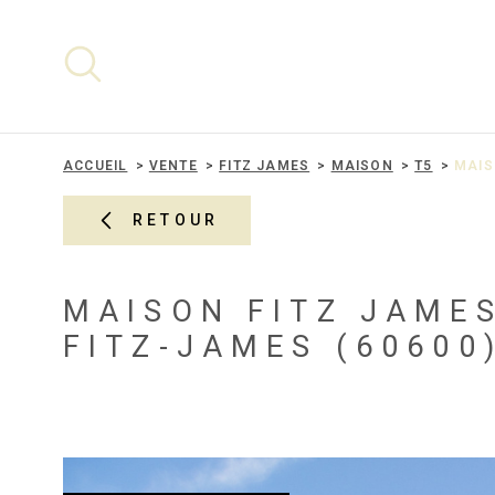
Aller
Aller
Aller
Aller
à
à
au
au
:
la
menu
contenu
recherche
principal
ACCUEIL
VENTE
FITZ JAMES
MAISON
T5
MAIS
RETOUR
MAISON FITZ JAMES
FITZ-JAMES (60600