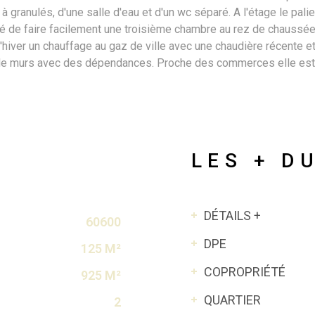
e à granulés, d'une salle d'eau et d'un wc séparé. A l'étage le pa
té de faire facilement une troisième chambre au rez de chaus
L'hiver un chauffage au gaz de ville avec une chaudière récente et
de murs avec des dépendances. Proche des commerces elle est idé
LES + D
DÉTAILS +
60600
DPE
125 M²
COPROPRIÉTÉ
925 M²
QUARTIER
2