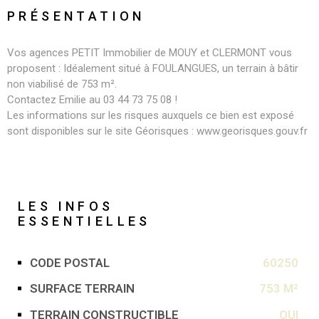
PRÉSENTATION
Vos agences PETIT Immobilier de MOUY et CLERMONT vous
proposent : Idéalement situé à FOULANGUES, un terrain à bâtir
non viabilisé de 753 m².
Contactez Emilie au 03 44 73 75 08 !
Les informations sur les risques auxquels ce bien est exposé
sont disponibles sur le site Géorisques : www.georisques.gouv.fr
LES INFOS
ESSENTIELLES
CODE POSTAL
60250
Caractérisque
Valeurs
SURFACE TERRAIN
753 M²
TERRAIN CONSTRUCTIBLE
OUI