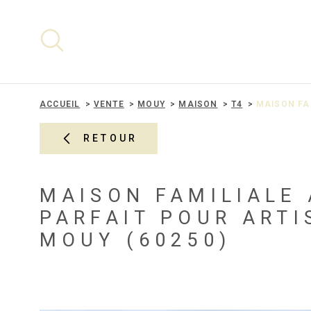
Aller
Aller
Aller
Aller
à
à
au
au
:
la
menu
contenu
recherche
principal
ACCUEIL
VENTE
MOUY
MAISON
T4
MAISON FA
RETOUR
MAISON FAMILIALE 
PARFAIT POUR ARTI
MOUY (60250)