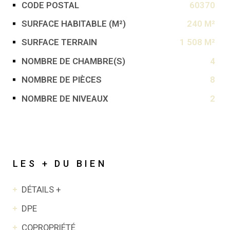
CODE POSTAL
60370
Caractérisque
Valeurs
SURFACE HABITABLE (M²)
240 M²
SURFACE TERRAIN
1 508 M²
NOMBRE DE CHAMBRE(S)
4
NOMBRE DE PIÈCES
8
NOMBRE DE NIVEAUX
2
LES + DU BIEN
DÉTAILS +
DPE
COPROPRIÉTÉ