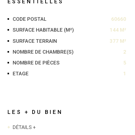
ESSENTIELLES
CODE POSTAL
60660
Caractérisque
Valeurs
SURFACE HABITABLE (M²)
144 M²
SURFACE TERRAIN
377 M²
NOMBRE DE CHAMBRE(S)
2
NOMBRE DE PIÈCES
5
ETAGE
1
LES + DU BIEN
DÉTAILS +