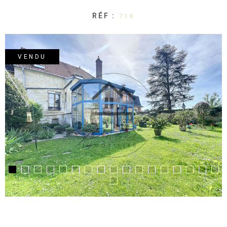
RÉF :
718
VENDU