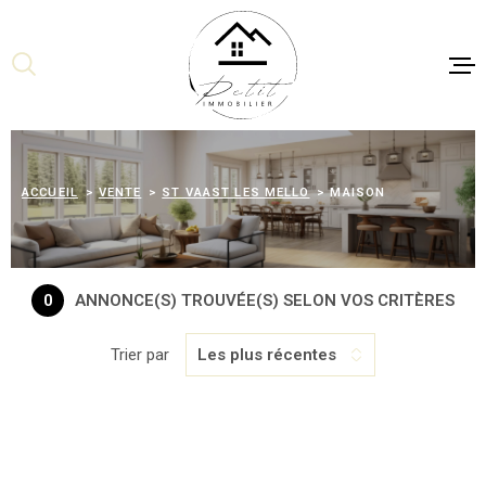
Aller
Aller
Aller
Aller
à
à
au
au
:
la
menu
contenu
recherche
principal
NOS BIENS 
NOS BIENS 
ACCUEIL
VENTE
ST VAAST LES MELLO
MAISON
LOCATION
ACHETER DE
PRO
0
ANNONCE(S) TROUVÉE(S) SELON VOS CRITÈRES
ESTIMER SO
Trier par
Les plus récentes
VENDRE SON
BIENS VEN
NOS AGENC