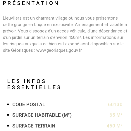
PRÉSENTATION
Lieuvillers est un charmant village où nous vous présentons
cette grange en brique en exclusivité. Aménagement et viabilité à
prévoir. Vous disposez d'un accès véhicule, d'une dépendance et
d'un jardin sur un terrain d'environ 450m². Les informations sur
les risques auxquels ce bien est exposé sont disponibles sur le
site Géorisques : www.georisques.gouv.fr
LES INFOS
ESSENTIELLES
CODE POSTAL
60130
Caractérisque
Valeurs
SURFACE HABITABLE (M²)
65 M²
SURFACE TERRAIN
450 M²