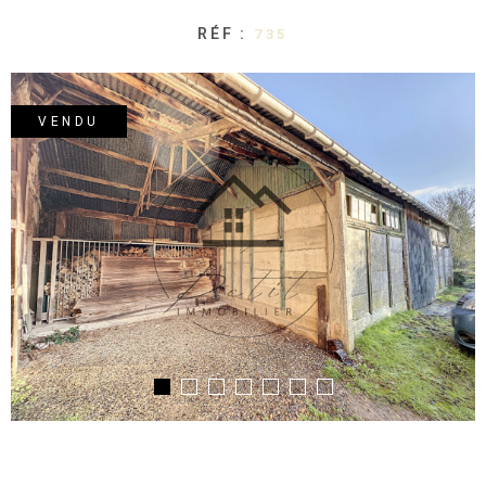
RÉF :
735
VENDU