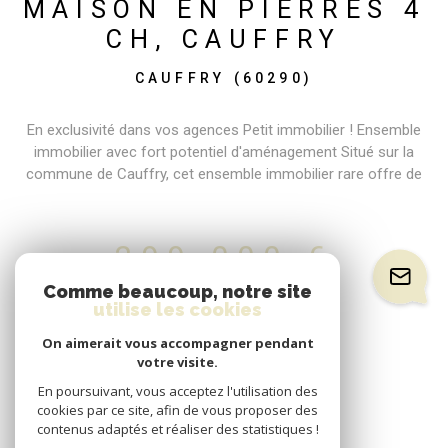
MAISON EN PIERRES 4
CH, CAUFFRY
CAUFFRY (60290)
En exclusivité dans vos agences Petit immobilier ! Ensemble
immobilier avec fort potentiel d'aménagement Situé sur la
commune de Cauffry, cet ensemble immobilier rare offre de
nombreuses possibilités pour un projet familial. La propriété se
compose d'une maison principale de 152 m² habitables , en bon
état général, comprenant 4 chambres , de beaux volumes de vie
299 000 €
et une cuisine Ixina récente installée il y a seulement 6 ans.
L'accès s'effectue par une entrée sous porche , apportant
Comme beaucoup, notre site
charme, intimité et praticité à l'ensemble. Sur une parcelle de 782
utilise les cookies
m² , vous bénéficierez également d'une grange offrant un fort
On aimerait vous accompagner pendant
potentiel d'aménagement ainsi que d'une dépendance déjà
votre visite.
équipée , disposant de l'eau, de l'électricité, d'un évier prévu pour
En poursuivant, vous acceptez l'utilisation des
un espace cuisine et de WC déjà installés. Les atouts : • Maison
cookies par ce site, afin de vous proposer des
de 152 m² avec 4 chambres • Cuisine Ixina récente • Entrée sous
contenus adaptés et réaliser des statistiques !
porche • Terrain de 782 m² • Dépendance déjà raccordée et