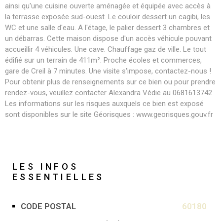
ainsi qu'une cuisine ouverte aménagée et équipée avec accès à
la terrasse exposée sud-ouest. Le couloir dessert un cagibi, les
WC et une salle d'eau. A l'étage, le palier dessert 3 chambres et
un débarras. Cette maison dispose d'un accès véhicule pouvant
accueillir 4 véhicules. Une cave. Chauffage gaz de ville. Le tout
édifié sur un terrain de 411m². Proche écoles et commerces,
gare de Creil à 7 minutes. Une visite s'impose, contactez-nous !
Pour obtenir plus de renseignements sur ce bien ou pour prendre
rendez-vous, veuillez contacter Alexandra Védie au 0681613742
Les informations sur les risques auxquels ce bien est exposé
sont disponibles sur le site Géorisques : www.georisques.gouv.fr
LES INFOS
ESSENTIELLES
CODE POSTAL
60180
Caractérisque
Valeurs