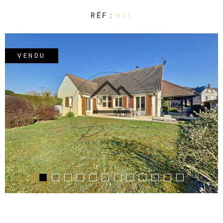
RÉF :
821
VENDU