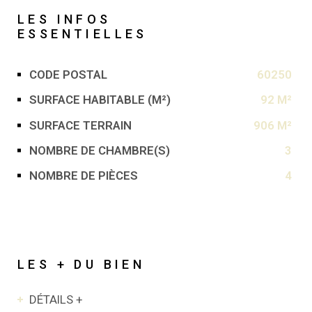
LES INFOS
ESSENTIELLES
CODE POSTAL
60250
Caractérisque
Valeurs
SURFACE HABITABLE (M²)
92 M²
SURFACE TERRAIN
906 M²
NOMBRE DE CHAMBRE(S)
3
NOMBRE DE PIÈCES
4
LES + DU BIEN
DÉTAILS +