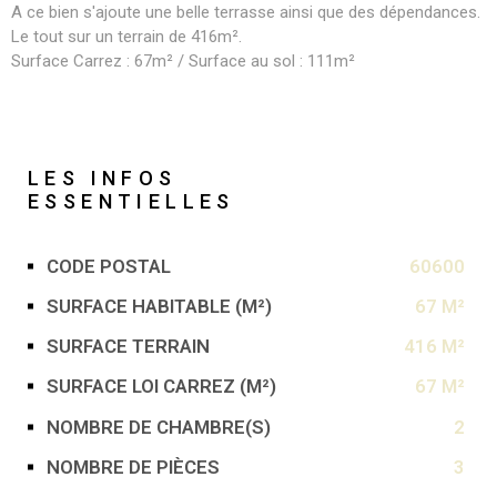
A ce bien s'ajoute une belle terrasse ainsi que des dépendances.
Le tout sur un terrain de 416m².
Surface Carrez : 67m² / Surface au sol : 111m²
LES INFOS
ESSENTIELLES
CODE POSTAL
60600
Caractérisque
Valeurs
SURFACE HABITABLE (M²)
67 M²
SURFACE TERRAIN
416 M²
SURFACE LOI CARREZ (M²)
67 M²
NOMBRE DE CHAMBRE(S)
2
NOMBRE DE PIÈCES
3