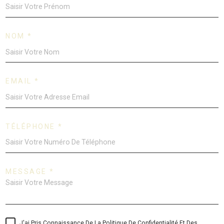
NOM *
EMAIL *
TÉLÉPHONE *
MESSAGE *
J'ai Pris Connaissance De La Politique De Confidentialité Et Des