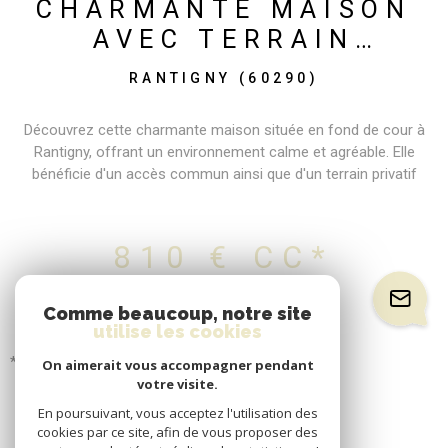
CHARMANTE MAISON
AVEC TERRAIN
PRIVATIF À LOUER
RANTIGNY (60290)
Découvrez cette charmante maison située en fond de cour à
Rantigny, offrant un environnement calme et agréable. Elle
bénéficie d'un accès commun ainsi que d'un terrain privatif
d'environ 115 m², agrémenté d'un cabanon de jardin. Au rez-de-
chaussée, vous trouverez une entrée ouvrant sur une cuisine
aménagée et équipée, un WC indépendant aménagé sous
810 €
CC*
l'escalier, ainsi qu'une véranda lumineuse apportant un espace de
vie supplémentaire particulièrement agréable. À l'étage, la maison
dispose d'une chambre avec son espace salle d'eau. Un bureau
Comme beaucoup, notre site
aménagé sous les combles, accessible directement depuis la
utilise les cookies
chambre, complète l'ensemble et constitue un espace idéal pour
* Charges comprises
On aimerait vous accompagner pendant
le télétravail ou le rangement. Le chauffage est assuré par une
votre visite.
chaudière au gaz de ville. Un emplacement de stationnement
En poursuivant, vous acceptez l'utilisation des
privatif est également inclus. Disponible immédiatement, cette
cookies par ce site, afin de vous proposer des
maison conviendra parfaitement à une personne seule ou à un